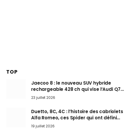
TOP
Jaecoo 8 : le nouveau SUV hybride
rechargeable 428 ch qui vise l’Audi Q7
arrive en Europe cet automne
23 juillet 2026
Duetto, 8C, 4C : l’histoire des cabriolets
Alfa Romeo, ces Spider qui ont défini
l’art de rouler cheveux au vent
19 juillet 2026