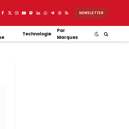
NEWSLETTER
Facebook
X
Instagram
YouTube
Mastodon
LinkedIn
WhatsApp
Partager
Threads
RSS
(Twitter)
sur
Telegram
Par
Technologie
ue
Marques