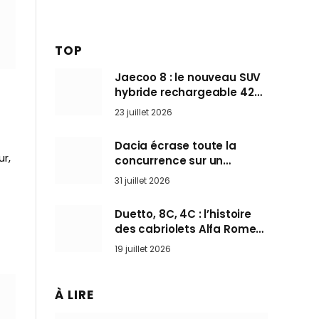
TOP
Jaecoo 8 : le nouveau SUV
hybride rechargeable 428
ch qui vise l’Audi Q7 arrive
23 juillet 2026
en Europe cet automne
Dacia écrase toute la
ur,
concurrence sur un
marché où personne ne
31 juillet 2026
l’attendait
Duetto, 8C, 4C : l’histoire
des cabriolets Alfa Romeo,
ces Spider qui ont défini
19 juillet 2026
l’art de rouler cheveux au
vent
À LIRE