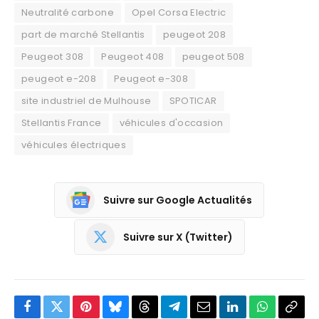
Neutralité carbone
Opel Corsa Electric
part de marché Stellantis
peugeot 208
Peugeot 308
Peugeot 408
peugeot 508
peugeot e-208
Peugeot e-308
site industriel de Mulhouse
SPOTICAR
Stellantis France
véhicules d'occasion
véhicules électriques
Suivre sur Google Actualités
Suivre sur X (Twitter)
Facebook
Twitter
Pinterest
Bluesky
Threads
Partager
Email
LinkedIn
WhatsApp
Copi