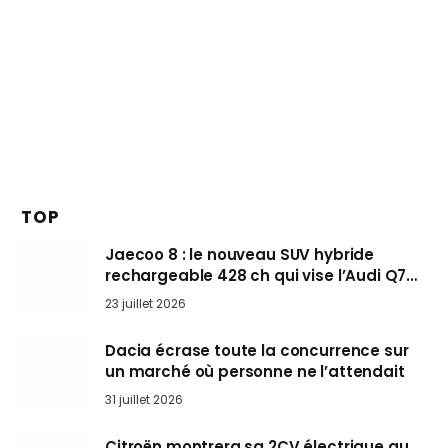
TOP
Jaecoo 8 : le nouveau SUV hybride
rechargeable 428 ch qui vise l’Audi Q7
arrive en Europe cet automne
23 juillet 2026
Dacia écrase toute la concurrence sur
un marché où personne ne l’attendait
31 juillet 2026
Citroën montrera sa 2CV électrique au