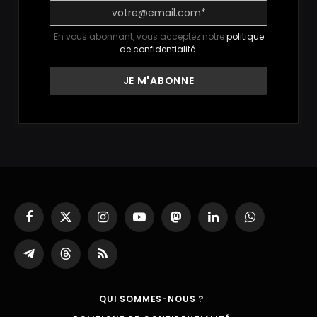
En vous abonnant, vous acceptez notre
politique
de confidentialité
.
Facebook
X
Instagram
YouTube
Mastodon
LinkedIn
WhatsApp
(Twitter)
Partager
Threads
RSS
sur
Telegram
QUI SOMMES-NOUS ?