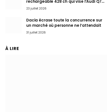
rechargeable 428 ch qui vise l’Audi Q7
arrive en Europe cet automne
23 juillet 2026
Dacia écrase toute la concurrence sur
un marché où personne ne l’attendait
31 juillet 2026
À LIRE