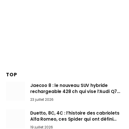
TOP
Jaecoo 8 : le nouveau SUV hybride
rechargeable 428 ch qui vise l’Audi Q7
arrive en Europe cet automne
23 juillet 2026
Duetto, 8C, 4C : l’histoire des cabriolets
Alfa Romeo, ces Spider qui ont défini
l’art de rouler cheveux au vent
19 juillet 2026