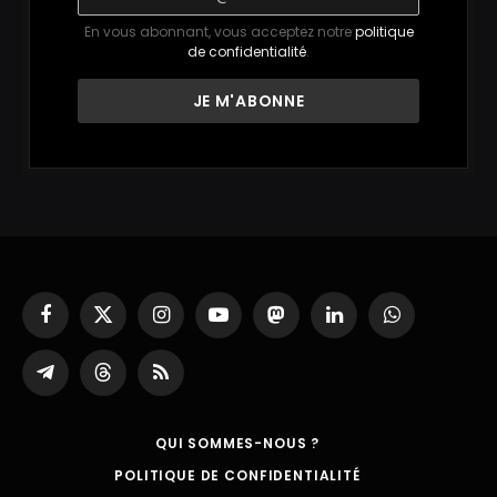
En vous abonnant, vous acceptez notre
politique
de confidentialité
.
Facebook
X
Instagram
YouTube
Mastodon
LinkedIn
WhatsApp
(Twitter)
Partager
Threads
RSS
sur
Telegram
QUI SOMMES-NOUS ?
POLITIQUE DE CONFIDENTIALITÉ