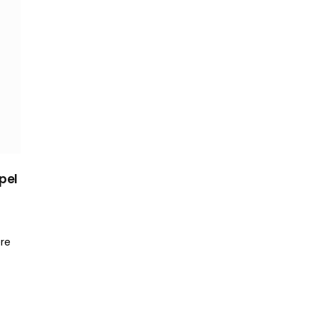
pel
ère