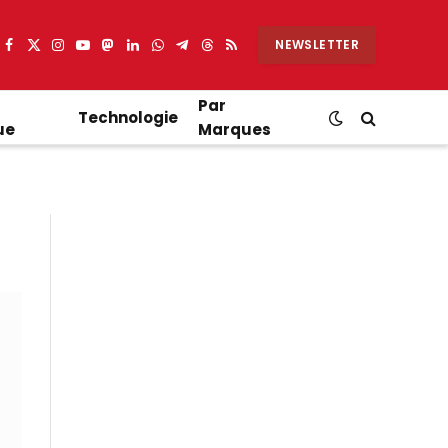
NEWSLETTER
Facebook
X
Instagram
YouTube
Mastodon
LinkedIn
WhatsApp
Partager
Threads
RSS
(Twitter)
sur
Telegram
Par
Technologie
ue
Marques