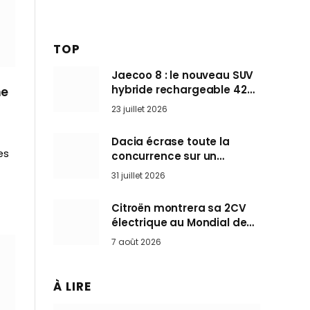
TOP
Jaecoo 8 : le nouveau SUV
hybride rechargeable 428
me
ch qui vise l’Audi Q7 arrive
23 juillet 2026
en Europe cet automne
Dacia écrase toute la
es
concurrence sur un
marché où personne ne
31 juillet 2026
l’attendait
Citroën montrera sa 2CV
électrique au Mondial de
Paris pendant que BMW et
7 août 2026
Mini désertent le salon
À LIRE