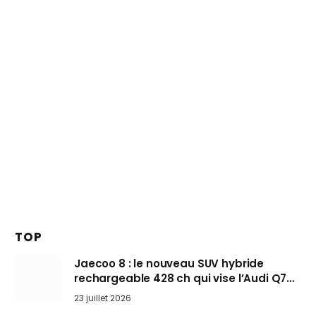
TOP
Jaecoo 8 : le nouveau SUV hybride
rechargeable 428 ch qui vise l’Audi Q7
arrive en Europe cet automne
23 juillet 2026