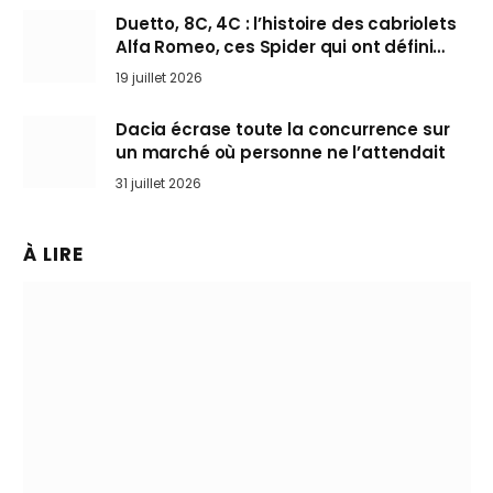
Duetto, 8C, 4C : l’histoire des cabriolets
Alfa Romeo, ces Spider qui ont défini
l’art de rouler cheveux au vent
19 juillet 2026
Dacia écrase toute la concurrence sur
un marché où personne ne l’attendait
31 juillet 2026
À LIRE