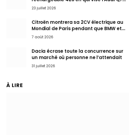
arrive en Europe cet automne
23 juillet 2026
Citroën montrera sa 2CV électrique au
Mondial de Paris pendant que BMW et
Mini désertent le salon
7 août 2026
Dacia écrase toute la concurrence sur
un marché où personne ne l’attendait
31 juillet 2026
À LIRE