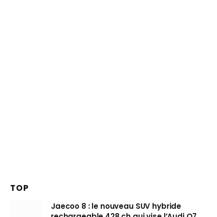
TOP
Jaecoo 8 : le nouveau SUV hybride
rechargeable 428 ch qui vise l’Audi Q7