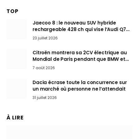
TOP
Jaecoo 8 : le nouveau SUV hybride
rechargeable 428 ch qui vise l’Audi Q7
arrive en Europe cet automne
23 juillet 2026
Citroën montrera sa 2CV électrique au
Mondial de Paris pendant que BMW et
Mini désertent le salon
7 août 2026
Dacia écrase toute la concurrence sur
un marché où personne ne l’attendait
31 juillet 2026
À LIRE