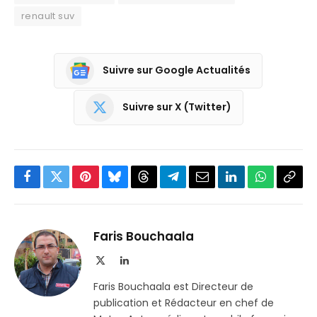
renault suv
Suivre sur Google Actualités
Suivre sur X (Twitter)
Facebook
Twitter
Pinterest
Bluesky
Threads
Partager
Email
LinkedIn
WhatsApp
Copi
sur
le
Telegram
lien
Faris Bouchaala
X
LinkedIn
(Twitter)
Faris Bouchaala est Directeur de
publication et Rédacteur en chef de