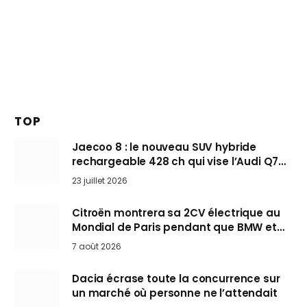
TOP
Jaecoo 8 : le nouveau SUV hybride
rechargeable 428 ch qui vise l’Audi Q7
arrive en Europe cet automne
23 juillet 2026
Citroën montrera sa 2CV électrique au
Mondial de Paris pendant que BMW et
Mini désertent le salon
7 août 2026
Dacia écrase toute la concurrence sur
un marché où personne ne l’attendait