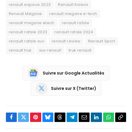
renault espace 2023
Renault Koleos
Renault Mégane
renault megane e-tech
renault megane etech
renault rafale
renault rafale 2023
renault rafale 2024
renault rafale suv
renault review
Renault Sport
renault truk
suv renault
truk renault
Suivre sur Google Actualités
Suivre sur X (Twitter)
Facebook
Twitter
Pinterest
Bluesky
Threads
Partager
Email
LinkedIn
WhatsApp
Copi
sur
le