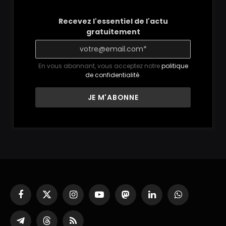
Recevez l'essentiel de l'actu
gratuitement
En vous abonnant, vous acceptez notre
politique
de confidentialité
.
Facebook
X
Instagram
YouTube
Mastodon
LinkedIn
WhatsApp
(Twitter)
Partager
Threads
RSS