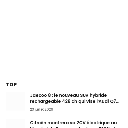
TOP
Jaecoo 8 : le nouveau SUV hybride
rechargeable 428 ch qui vise l’Audi Q7
arrive en Europe cet automne
23 juillet 2026
Citroën montrera sa 2CV électrique au