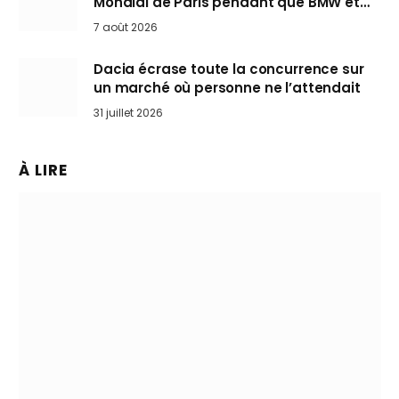
Mondial de Paris pendant que BMW et
Mini désertent le salon
7 août 2026
Dacia écrase toute la concurrence sur
un marché où personne ne l’attendait
31 juillet 2026
À LIRE