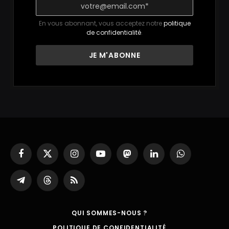
En vous abonnant, vous acceptez notre
politique
de confidentialité
.
Facebook
X
Instagram
YouTube
Mastodon
LinkedIn
WhatsApp
(Twitter)
Partager
Threads
RSS
sur
Telegram
QUI SOMMES-NOUS ?
POLITIQUE DE CONFIDENTIALITÉ