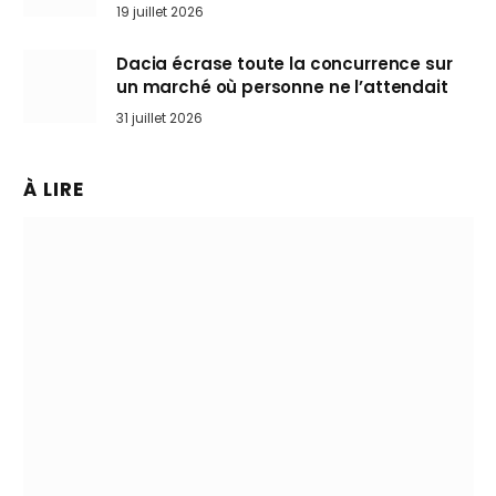
l’art de rouler cheveux au vent
19 juillet 2026
Dacia écrase toute la concurrence sur
un marché où personne ne l’attendait
31 juillet 2026
À LIRE