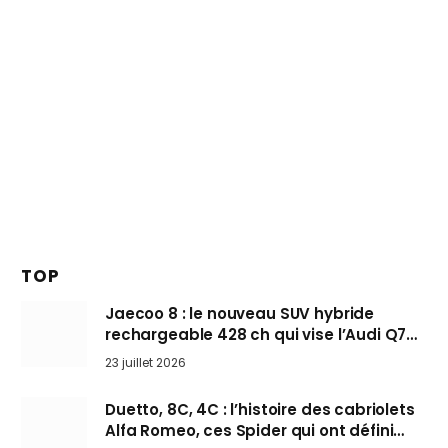
TOP
Jaecoo 8 : le nouveau SUV hybride
rechargeable 428 ch qui vise l’Audi Q7
arrive en Europe cet automne
23 juillet 2026
Duetto, 8C, 4C : l’histoire des cabriolets
Alfa Romeo, ces Spider qui ont défini