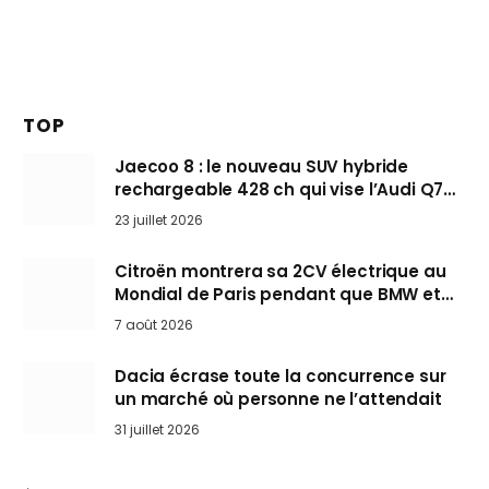
TOP
Jaecoo 8 : le nouveau SUV hybride
rechargeable 428 ch qui vise l’Audi Q7
arrive en Europe cet automne
23 juillet 2026
Citroën montrera sa 2CV électrique au
Mondial de Paris pendant que BMW et
Mini désertent le salon
7 août 2026
Dacia écrase toute la concurrence sur
un marché où personne ne l’attendait
31 juillet 2026