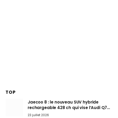
TOP
Jaecoo 8 : le nouveau SUV hybride
rechargeable 428 ch qui vise l’Audi Q7
arrive en Europe cet automne
23 juillet 2026