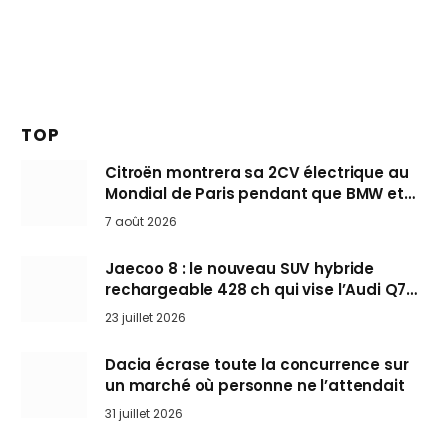
TOP
Citroën montrera sa 2CV électrique au
Mondial de Paris pendant que BMW et
Mini désertent le salon
7 août 2026
Jaecoo 8 : le nouveau SUV hybride
rechargeable 428 ch qui vise l’Audi Q7
arrive en Europe cet automne
23 juillet 2026
Dacia écrase toute la concurrence sur
un marché où personne ne l’attendait
31 juillet 2026