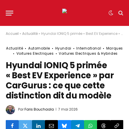
Accueil
»
Actualité
»
Hyundai IONIQ 5 primée « Best EV Experience » par CarGurus : ce que cette distinction dit du modèle
Actualité
Automobile
Hyundai
International
Marques
Voitures Electriques
Voitures Electriques & Hybrides
Hyundai IONIQ 5 primée
« Best EV Experience » par
CarGurus : ce que cette
distinction dit du modèle
Par
Faris Bouchaala
7 mai 2026