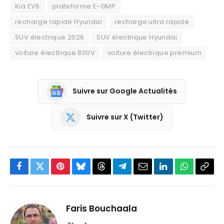
Kia EV6
plateforme E-GMP
recharge rapide Hyundai
recharge ultra rapide
SUV électrique 2026
SUV électrique Hyundai
voiture électrique 800V
voiture électrique premium
Suivre sur Google Actualités
Suivre sur X (Twitter)
Facebook
Twitter
Pinterest
Bluesky
Threads
Partager
Email
LinkedIn
WhatsApp
Copi
sur
le
Telegram
lien
Faris Bouchaala