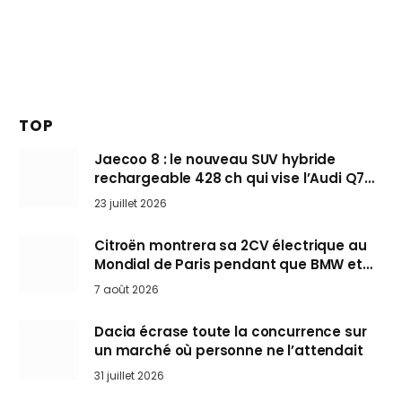
TOP
Jaecoo 8 : le nouveau SUV hybride
rechargeable 428 ch qui vise l’Audi Q7
arrive en Europe cet automne
23 juillet 2026
Citroën montrera sa 2CV électrique au
Mondial de Paris pendant que BMW et
Mini désertent le salon
7 août 2026
Dacia écrase toute la concurrence sur
un marché où personne ne l’attendait
31 juillet 2026