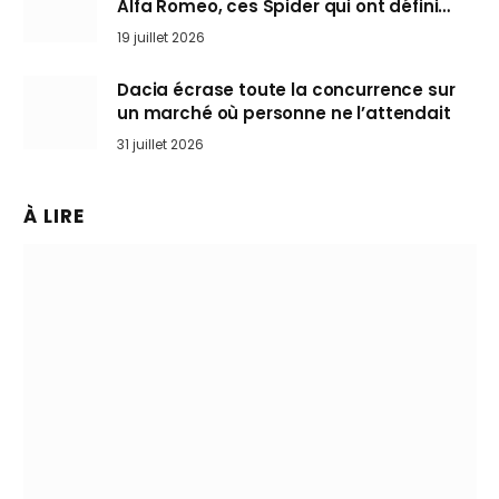
Alfa Romeo, ces Spider qui ont défini
l’art de rouler cheveux au vent
19 juillet 2026
Dacia écrase toute la concurrence sur
un marché où personne ne l’attendait
31 juillet 2026
À LIRE