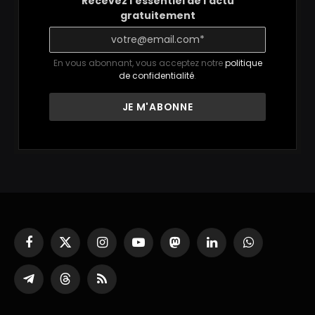
Recevez l'essentiel de l'actu
gratuitement
En vous abonnant, vous acceptez notre
politique
de confidentialité
.
Facebook
X
Instagram
YouTube
Mastodon
LinkedIn
WhatsApp
(Twitter)
Partager
Threads
RSS
sur
Telegram