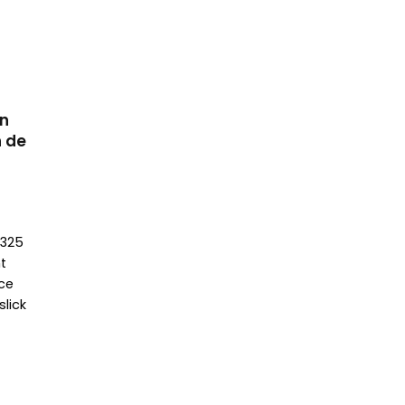
en
n de
 325
t
ce
lick