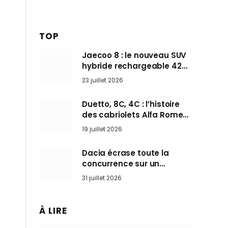
TOP
Jaecoo 8 : le nouveau SUV
hybride rechargeable 428
ch qui vise l’Audi Q7 arrive
23 juillet 2026
en Europe cet automne
Duetto, 8C, 4C : l’histoire
des cabriolets Alfa Romeo,
ces Spider qui ont défini
19 juillet 2026
l’art de rouler cheveux au
vent
Dacia écrase toute la
concurrence sur un
marché où personne ne
31 juillet 2026
l’attendait
À LIRE