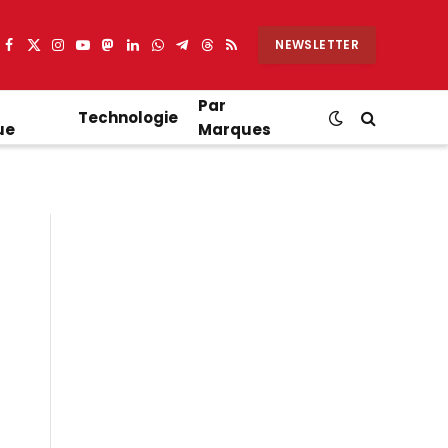
NEWSLETTER
Facebook
X
Instagram
YouTube
Mastodon
LinkedIn
WhatsApp
Partager
Threads
RSS
(Twitter)
sur
Telegram
Par
Technologie
ue
Marques