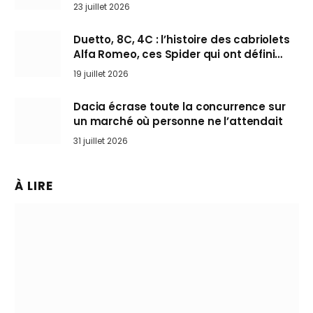
arrive en Europe cet automne
23 juillet 2026
Duetto, 8C, 4C : l’histoire des cabriolets
Alfa Romeo, ces Spider qui ont défini
l’art de rouler cheveux au vent
19 juillet 2026
Dacia écrase toute la concurrence sur
un marché où personne ne l’attendait
31 juillet 2026
À LIRE