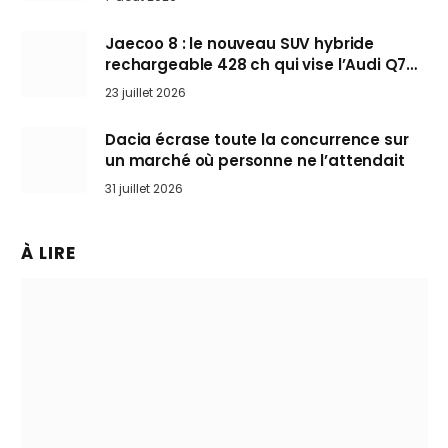
Jaecoo 8 : le nouveau SUV hybride
rechargeable 428 ch qui vise l’Audi Q7
arrive en Europe cet automne
23 juillet 2026
Dacia écrase toute la concurrence sur
un marché où personne ne l’attendait
31 juillet 2026
À LIRE