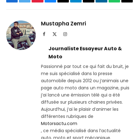
Facebook
Twitter
Pinterest
Bluesky
Threads
Partager
Email
LinkedIn
WhatsApp
Copi
sur
le
Telegram
lien
Mustapha Zemri
Facebook
X
Instagram
(Twitter)
Journaliste Essayeur Auto &
Moto
Passionné par tout ce qui fait du bruit, je
me suis spécialisé dans la presse
automobile depuis 2012 ou j’animais une
page auto moto dans un magazine, puis
j’ai lancé une émission télé qui a été
diffusée sur plusieurs chaines privées.
Aujourd’hui, j’ai le plaisir d’animer les
différentes rubriques de
Motorsactu.com
, ce média spécialisé dans l’actualité
auto, moto et sport mécanique.