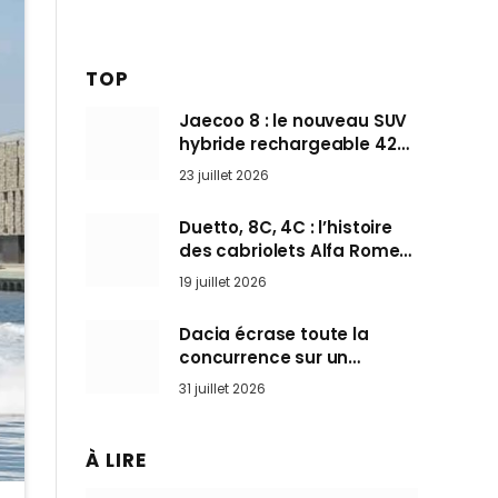
TOP
Jaecoo 8 : le nouveau SUV
hybride rechargeable 428
ch qui vise l’Audi Q7 arrive
23 juillet 2026
en Europe cet automne
Duetto, 8C, 4C : l’histoire
des cabriolets Alfa Romeo,
ces Spider qui ont défini
19 juillet 2026
l’art de rouler cheveux au
vent
Dacia écrase toute la
concurrence sur un
marché où personne ne
31 juillet 2026
l’attendait
À LIRE