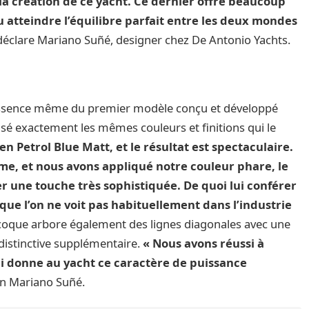
a création de ce yacht. Ce dernier offre beaucoup
u atteindre l’équilibre parfait entre les deux mondes
 déclare Mariano Suñé, designer chez De Antonio Yachts.
’essence même du premier modèle conçu et développé
isé exactement les mêmes couleurs et finitions qui le
n Petrol Blue Matt, et le résultat est spectaculaire.
e, et nous avons appliqué notre couleur phare, le
er une touche très sophistiquée. De quoi lui conférer
ue l’on ne voit pas habituellement dans l’industrie
a coque arbore également des lignes diagonales avec une
 distinctive supplémentaire.
« Nous avons réussi à
i donne au yacht ce caractère de puissance
on Mariano Suñé.