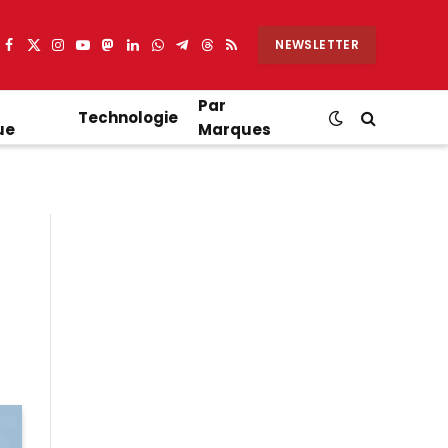
NEWSLETTER
Facebook
X
Instagram
YouTube
Mastodon
LinkedIn
WhatsApp
Partager
Threads
RSS
(Twitter)
sur
Telegram
Par
Technologie
ue
Marques