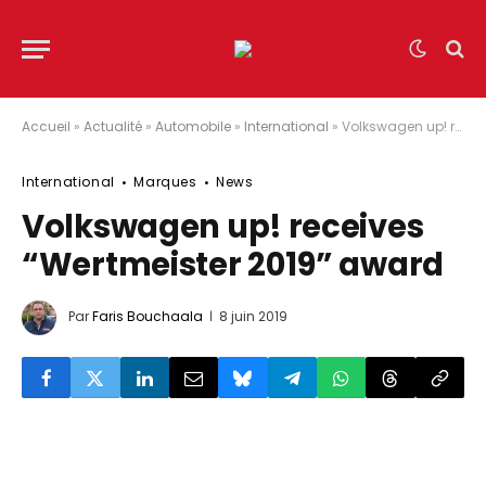
Accueil
»
Actualité
»
Automobile
»
International
»
Volkswagen up! receives “Wertmeister 2019” award
International
Marques
News
Volkswagen up! receives
“Wertmeister 2019” award
Par
Faris Bouchaala
8 juin 2019