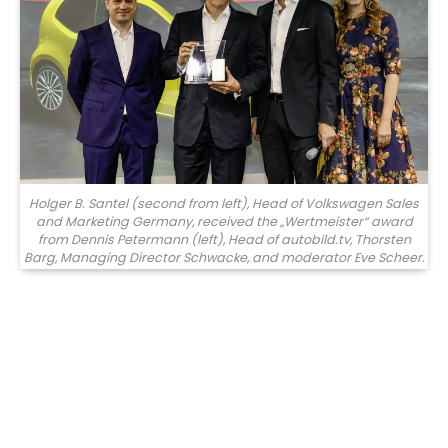
Holger B. Santel (second from left), Head of Volkswagen Sales
and Marketing Germany, received the „Wertmeister“ award
from Dennis Petermann (left), Head of autobild.tv, Thorsten
Barg, Managing Director Schwacke, and moderator Eve Scheer.