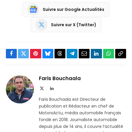
Suivre sur Google Actualités
Suivre sur X (Twitter)
Facebook
Twitter
Pinterest
Bluesky
Threads
Partager
Email
LinkedIn
WhatsApp
Copi
sur
le
Telegram
lien
Faris Bouchaala
X
LinkedIn
(Twitter)
Faris Bouchaala est Directeur de
publication et Rédacteur en chef de
MotorsActu, média automobile français
fondé en 2018. Journaliste automobile
depuis plus de 14 ans, il couvre l’actualité