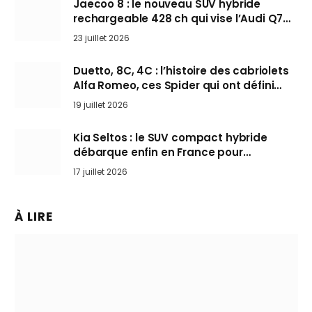
Jaecoo 8 : le nouveau SUV hybride
rechargeable 428 ch qui vise l’Audi Q7
arrive en Europe cet automne
23 juillet 2026
Duetto, 8C, 4C : l’histoire des cabriolets
Alfa Romeo, ces Spider qui ont défini
l’art de rouler cheveux au vent
19 juillet 2026
Kia Seltos : le SUV compact hybride
débarque enfin en France pour
bousculer les Nissan Qashqai et Toyota
17 juillet 2026
Yaris Cross
À LIRE