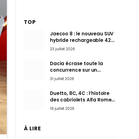
TOP
Jaecoo 8 : le nouveau SUV
hybride rechargeable 428
ch qui vise l’Audi Q7 arrive
23 juillet 2026
en Europe cet automne
Dacia écrase toute la
concurrence sur un
marché où personne ne
31 juillet 2026
l’attendait
Duetto, 8C, 4C : l’histoire
des cabriolets Alfa Romeo,
ces Spider qui ont défini
19 juillet 2026
l’art de rouler cheveux au
vent
À LIRE