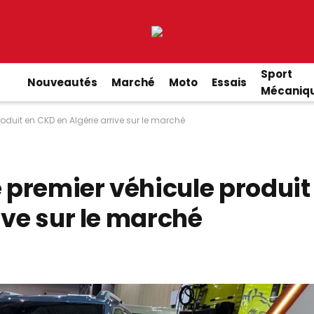
Sport
Nouveautés
Marché
Moto
Essais
Mécaniq
oduit en CKD en Algérie arrive sur le marché
e premier véhicule produit
ive sur le marché