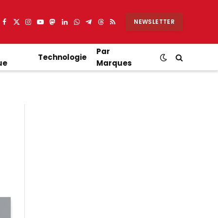
NEWSLETTER
Facebook
X
Instagram
YouTube
Mastodon
LinkedIn
WhatsApp
Partager
Threads
RSS
(Twitter)
sur
Telegram
Par
Technologie
ue
Marques