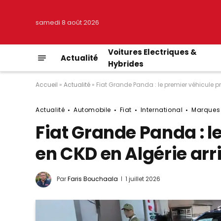
samedi 8 août 2026
Voitures Electriques &
Actualité
Hybrides
Accueil
»
Actualité
»
Fiat Grande Panda : le premier véhicule pr
Actualité
Automobile
Fiat
International
Marques
Fiat Grande Panda : l
en CKD en Algérie arr
Par
Faris Bouchaala
1 juillet 2026
© MotorsActu