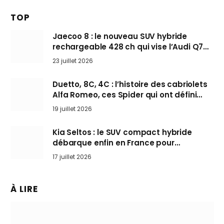
TOP
Jaecoo 8 : le nouveau SUV hybride
rechargeable 428 ch qui vise l’Audi Q7
arrive en Europe cet automne
23 juillet 2026
Duetto, 8C, 4C : l’histoire des cabriolets
Alfa Romeo, ces Spider qui ont défini
l’art de rouler cheveux au vent
19 juillet 2026
Kia Seltos : le SUV compact hybride
débarque enfin en France pour
bousculer les Nissan Qashqai et Toyota
17 juillet 2026
Yaris Cross
À LIRE