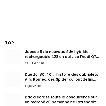
TOP
Jaecoo 8 : le nouveau SUV hybride
rechargeable 428 ch qui vise l’Audi Q7
arrive en Europe cet automne
23 juillet 2026
Duetto, 8C, 4C : l’histoire des cabriolets
Alfa Romeo, ces Spider qui ont défini
l’art de rouler cheveux au vent
19 juillet 2026
Dacia écrase toute la concurrence sur
un marché où personne ne l’attendait