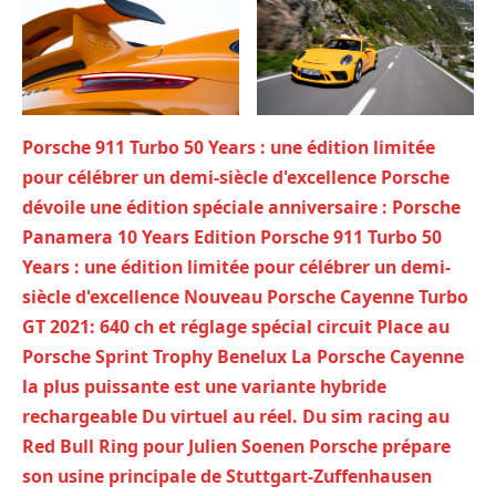
Porsche 911 Turbo 50 Years : une édition limitée
pour célébrer un demi-siècle d'excellence
Porsche
dévoile une édition spéciale anniversaire : Porsche
Panamera 10 Years Edition
Porsche 911 Turbo 50
Years : une édition limitée pour célébrer un demi-
siècle d'excellence
Nouveau Porsche Cayenne Turbo
GT 2021: 640 ch et réglage spécial circuit
Place au
Porsche Sprint Trophy Benelux
La Porsche Cayenne
la plus puissante est une variante hybride
rechargeable
Du virtuel au réel. Du sim racing au
Red Bull Ring pour Julien Soenen
Porsche prépare
son usine principale de Stuttgart-Zuffenhausen