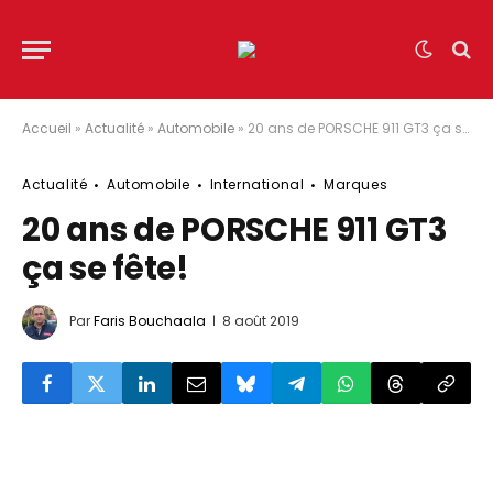
Accueil
»
Actualité
»
Automobile
»
20 ans de PORSCHE 911 GT3 ça se fête!
Actualité
Automobile
International
Marques
20 ans de PORSCHE 911 GT3
ça se fête!
Par
Faris Bouchaala
8 août 2019