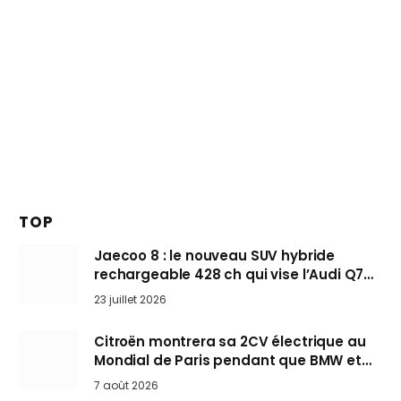
TOP
Jaecoo 8 : le nouveau SUV hybride
rechargeable 428 ch qui vise l’Audi Q7
arrive en Europe cet automne
23 juillet 2026
Citroën montrera sa 2CV électrique au
Mondial de Paris pendant que BMW et
Mini désertent le salon
7 août 2026