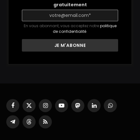
gratuitement
En vous abonnant, vous acceptez notre
politique
de confidentialité
.
Facebook
X
Instagram
YouTube
Mastodon
LinkedIn
WhatsApp
(Twitter)
Partager
Threads
RSS
sur
Telegram