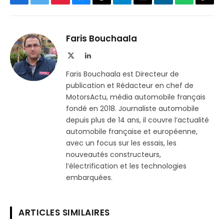
Facebook
Twitter
Pinterest
Bluesky
Threads
Partager
Email
LinkedIn
WhatsApp
Copi
sur
le
Telegram
lien
Faris Bouchaala
X
LinkedIn
(Twitter)
Faris Bouchaala est Directeur de
publication et Rédacteur en chef de
MotorsActu, média automobile français
fondé en 2018. Journaliste automobile
depuis plus de 14 ans, il couvre l’actualité
automobile française et européenne,
avec un focus sur les essais, les
nouveautés constructeurs,
l’électrification et les technologies
embarquées.
ARTICLES SIMILAIRES