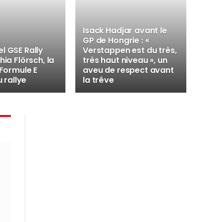
Isack Hadjar avant le
GP de Hongrie : «
l GSE Rally
Verstappen est du très,
hia Flörsch, la
très haut niveau », un
 Formule E
aveu de respect avant
u rallye
la trêve