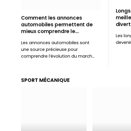
Bolesla
places
Longs 
que les
meille
Comment les annonces
la flexi
divert
automobiles permettent de
tchèqu
mieux comprendre le
Les lon
marché de l’occasion
deveni
Les annonces automobiles sont
partage
une source précieuse pour
applica
comprendre l’évolution du marché
découv
de l’occasion. Prix, disponibilité,
grands
motorisations et vitesse de vente
permettent d’identifier les
SPORT MÉCANIQUE
tendances avant même d’acheter
ou de vendre un véhicule.