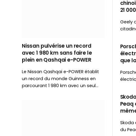
chinoi
21 000
Geely 
citadin
990 €.
d’auto
Nissan pulvérise un record
Porsc
propul
avec 1 980 km sans faire le
électr
elle s’
plein en Qashqai e-POWER
que l
5 E-Te
cond
Le Nissan Qashqai e-POWER établit
Porsche
un record du monde Guinness en
électri
parcourant 1 980 km avec un seul
est ég
plein de carburant. Une
catalo
Skoda
performance qui met en avant la
pour ré
Peaq à
technologie e-POWER, où le moteur
poursui
même l
thermique sert uniquement à
l’Oct
produire de l’électricité.
Skoda 
du Pea