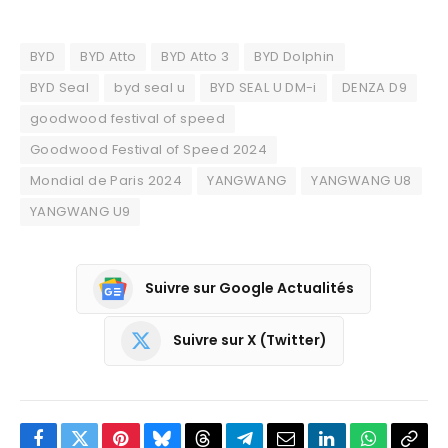
BYD
BYD Atto
BYD Atto 3
BYD Dolphin
BYD Seal
byd seal u
BYD SEAL U DM-i
DENZA D9
goodwood festival of speed
Goodwood Festival of Speed 2024
Mondial de Paris 2024
YANGWANG
YANGWANG U8
YANGWANG U9
Suivre sur Google Actualités
Suivre sur X (Twitter)