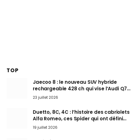
TOP
Jaecoo 8 : le nouveau SUV hybride
rechargeable 428 ch qui vise l’Audi Q7
arrive en Europe cet automne
23 juillet 2026
Duetto, 8C, 4C : l’histoire des cabriolets
Alfa Romeo, ces Spider qui ont défini
l’art de rouler cheveux au vent
19 juillet 2026