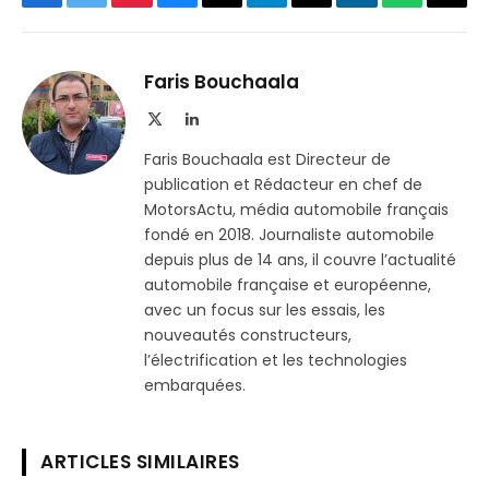
Facebook
Twitter
Pinterest
Bluesky
Threads
Partager
Email
LinkedIn
WhatsApp
Copi
sur
le
Telegram
lien
Faris Bouchaala
X
LinkedIn
(Twitter)
Faris Bouchaala est Directeur de
publication et Rédacteur en chef de
MotorsActu, média automobile français
fondé en 2018. Journaliste automobile
depuis plus de 14 ans, il couvre l’actualité
automobile française et européenne,
avec un focus sur les essais, les
nouveautés constructeurs,
l’électrification et les technologies
embarquées.
ARTICLES SIMILAIRES