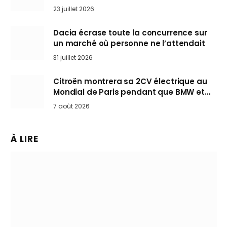
arrive en Europe cet automne
23 juillet 2026
Dacia écrase toute la concurrence sur
un marché où personne ne l’attendait
31 juillet 2026
Citroën montrera sa 2CV électrique au
Mondial de Paris pendant que BMW et
Mini désertent le salon
7 août 2026
À LIRE