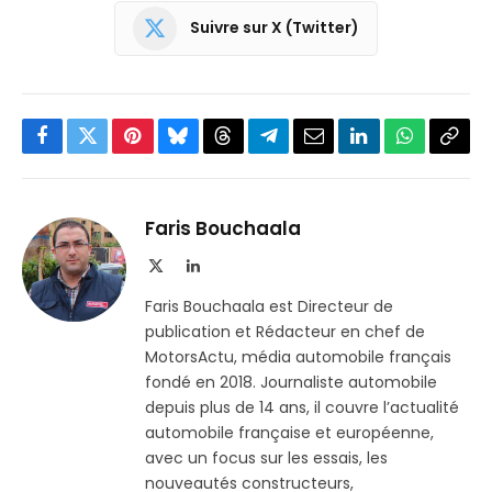
Suivre sur X (Twitter)
Facebook
Twitter
Pinterest
Bluesky
Threads
Partager
Email
LinkedIn
WhatsApp
Copi
sur
le
Telegram
lien
Faris Bouchaala
X
LinkedIn
(Twitter)
Faris Bouchaala est Directeur de
publication et Rédacteur en chef de
MotorsActu, média automobile français
fondé en 2018. Journaliste automobile
depuis plus de 14 ans, il couvre l’actualité
automobile française et européenne,
avec un focus sur les essais, les
nouveautés constructeurs,