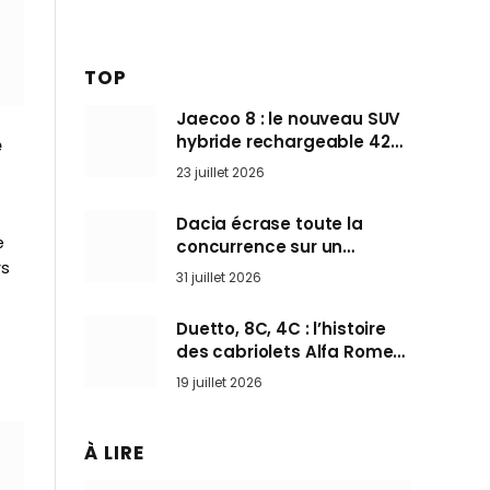
TOP
Jaecoo 8 : le nouveau SUV
hybride rechargeable 428
e
ch qui vise l’Audi Q7 arrive
23 juillet 2026
en Europe cet automne
Dacia écrase toute la
e
concurrence sur un
rs
marché où personne ne
31 juillet 2026
l’attendait
Duetto, 8C, 4C : l’histoire
des cabriolets Alfa Romeo,
ces Spider qui ont défini
19 juillet 2026
l’art de rouler cheveux au
vent
À LIRE