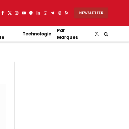
NEWSLETTER
Facebook
X
Instagram
YouTube
Mastodon
LinkedIn
WhatsApp
Partager
Threads
RSS
(Twitter)
sur
Telegram
Par
Technologie
ue
Marques