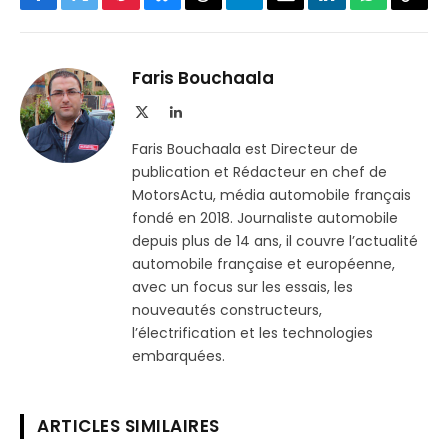
Facebook
Twitter
Pinterest
Bluesky
Threads
Partager
Email
LinkedIn
WhatsApp
Copi
sur
le
Telegram
lien
Faris Bouchaala
X
LinkedIn
(Twitter)
Faris Bouchaala est Directeur de
publication et Rédacteur en chef de
MotorsActu, média automobile français
fondé en 2018. Journaliste automobile
depuis plus de 14 ans, il couvre l’actualité
automobile française et européenne,
avec un focus sur les essais, les
nouveautés constructeurs,
l’électrification et les technologies
embarquées.
ARTICLES SIMILAIRES