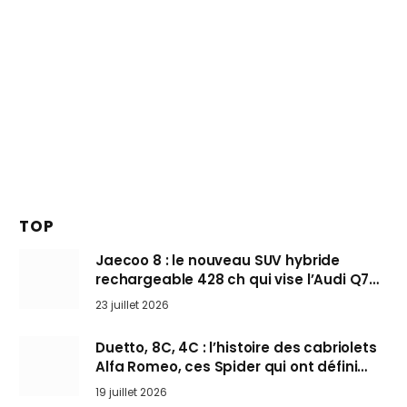
TOP
Jaecoo 8 : le nouveau SUV hybride
rechargeable 428 ch qui vise l’Audi Q7
arrive en Europe cet automne
23 juillet 2026
Duetto, 8C, 4C : l’histoire des cabriolets
Alfa Romeo, ces Spider qui ont défini
l’art de rouler cheveux au vent
19 juillet 2026