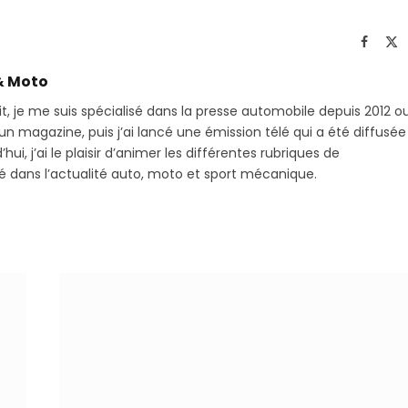
sur
le
Telegram
li
Facebo
X
(T
& Moto
it, je me suis spécialisé dans la presse automobile depuis 2012 o
 magazine, puis j’ai lancé une émission télé qui a été diffusée
hui, j’ai le plaisir d’animer les différentes rubriques de
sé dans l’actualité auto, moto et sport mécanique.