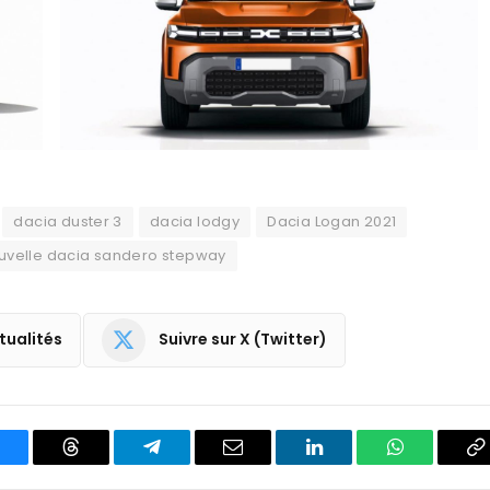
dacia duster 3
dacia lodgy
Dacia Logan 2021
uvelle dacia sandero stepway
tualités
Suivre sur X (Twitter)
luesky
Threads
Partager
Email
LinkedIn
WhatsApp
C