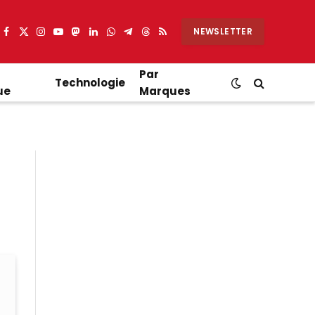
NEWSLETTER
Facebook
X
Instagram
YouTube
Mastodon
LinkedIn
WhatsApp
Partager
Threads
RSS
(Twitter)
sur
Telegram
Par
Technologie
ue
Marques