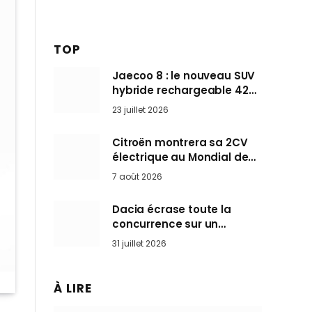
TOP
Jaecoo 8 : le nouveau SUV
hybride rechargeable 428
ch qui vise l’Audi Q7 arrive
23 juillet 2026
en Europe cet automne
Citroën montrera sa 2CV
électrique au Mondial de
Paris pendant que BMW et
7 août 2026
Mini désertent le salon
Dacia écrase toute la
concurrence sur un
marché où personne ne
31 juillet 2026
l’attendait
À LIRE