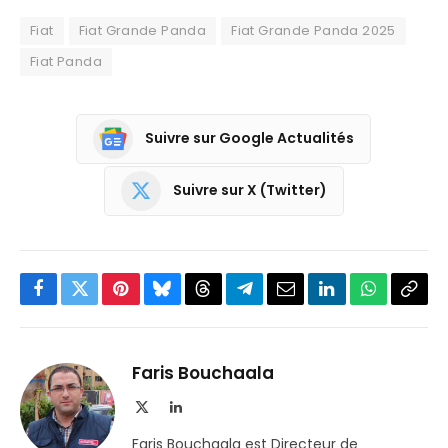
Fiat
Fiat Grande Panda
Fiat Grande Panda 2025
Fiat Panda
Suivre sur Google Actualités
Suivre sur X (Twitter)
Facebook
Twitter
Pinterest
Bluesky
Threads
Partager
Email
LinkedIn
WhatsApp
Copi
sur
le
Telegram
lien
Faris Bouchaala
X
LinkedIn
(Twitter)
Faris Bouchaala est Directeur de