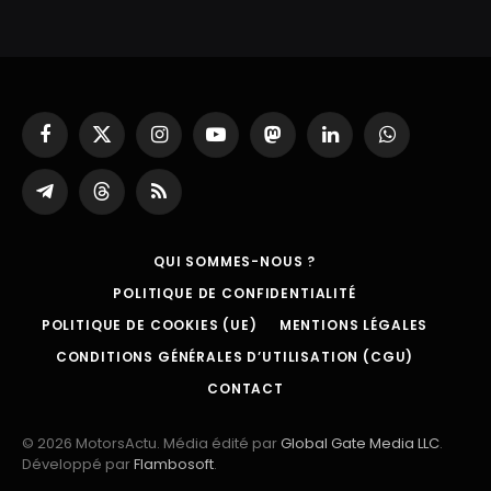
Facebook
X
Instagram
YouTube
Mastodon
LinkedIn
WhatsApp
(Twitter)
Partager
Threads
RSS
sur
Telegram
QUI SOMMES-NOUS ?
POLITIQUE DE CONFIDENTIALITÉ
POLITIQUE DE COOKIES (UE)
MENTIONS LÉGALES
CONDITIONS GÉNÉRALES D’UTILISATION (CGU)
CONTACT
© 2026 MotorsActu. Média édité par
Global Gate Media LLC
.
Développé par
Flambosoft
.