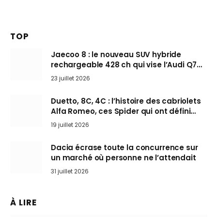
TOP
Jaecoo 8 : le nouveau SUV hybride
rechargeable 428 ch qui vise l’Audi Q7
arrive en Europe cet automne
23 juillet 2026
Duetto, 8C, 4C : l’histoire des cabriolets
Alfa Romeo, ces Spider qui ont défini
l’art de rouler cheveux au vent
19 juillet 2026
Dacia écrase toute la concurrence sur
un marché où personne ne l’attendait
31 juillet 2026
À LIRE