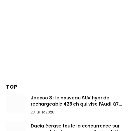
TOP
Jaecoo 8 : le nouveau SUV hybride
rechargeable 428 ch qui vise l’Audi Q7
arrive en Europe cet automne
23 juillet 2026
Dacia écrase toute la concurrence sur