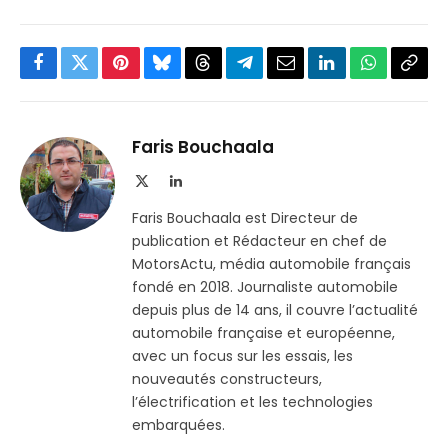
Facebook
Twitter
Pinterest
Bluesky
Threads
Partager
Email
LinkedIn
WhatsApp
Copi
sur
le
Telegram
lien
Faris Bouchaala
X
LinkedIn
(Twitter)
Faris Bouchaala est Directeur de
publication et Rédacteur en chef de
MotorsActu, média automobile français
fondé en 2018. Journaliste automobile
depuis plus de 14 ans, il couvre l’actualité
automobile française et européenne,
avec un focus sur les essais, les
nouveautés constructeurs,
l’électrification et les technologies
embarquées.