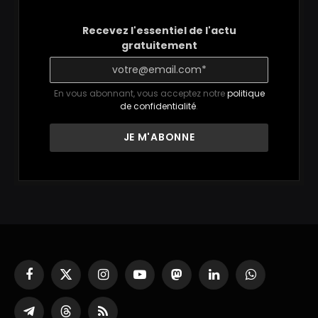
Recevez l'essentiel de l'actu
gratuitement
En vous abonnant, vous acceptez notre
politique
de confidentialité
.
Facebook
X
Instagram
YouTube
Mastodon
LinkedIn
WhatsApp
(Twitter)
Partager
Threads
RSS