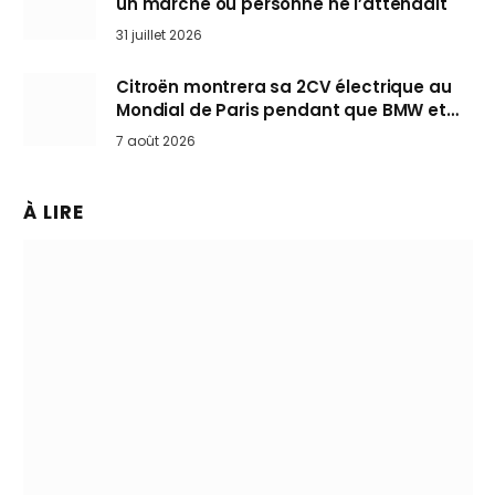
un marché où personne ne l’attendait
31 juillet 2026
Citroën montrera sa 2CV électrique au
Mondial de Paris pendant que BMW et
Mini désertent le salon
7 août 2026
À LIRE