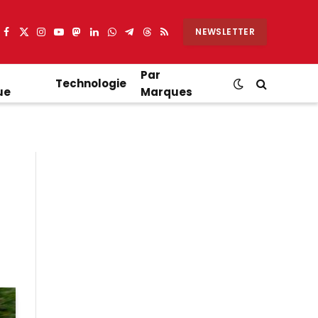
NEWSLETTER
Facebook
X
Instagram
YouTube
Mastodon
LinkedIn
WhatsApp
Partager
Threads
RSS
(Twitter)
sur
Telegram
Par
Technologie
ue
Marques