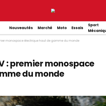
Sport
Nouveautés
Marché
Moto
Essais
Mécaniq
emier monospace électrique haut de gamme du monde
V : premier monospace
gamme du monde