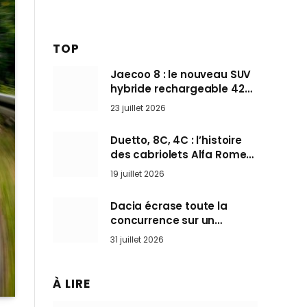
TOP
Jaecoo 8 : le nouveau SUV
hybride rechargeable 428
ch qui vise l’Audi Q7 arrive
23 juillet 2026
en Europe cet automne
Duetto, 8C, 4C : l’histoire
des cabriolets Alfa Romeo,
ces Spider qui ont défini
19 juillet 2026
l’art de rouler cheveux au
vent
Dacia écrase toute la
concurrence sur un
marché où personne ne
31 juillet 2026
l’attendait
À LIRE