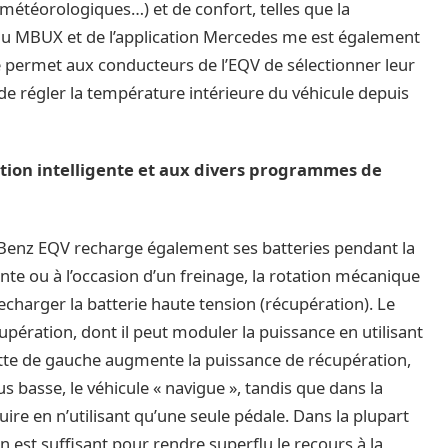
météorologiques…) et de confort, telles que la
 du MBUX et de l’application Mercedes me est également
lle permet aux conducteurs de l’EQV de sélectionner leur
 de régler la température intérieure du véhicule depuis
ion intelligente et aux divers programmes de
-Benz EQV recharge également ses batteries pendant la
nte ou à l’occasion d’un freinage, la rotation mécanique
recharger la batterie haute tension (récupération). Le
pération, dont il peut moduler la puissance en utilisant
alette de gauche augmente la puissance de récupération,
lus basse, le véhicule « navigue », tandis que dans la
duire en n’utilisant qu’une seule pédale. Dans la plupart
n est suffisant pour rendre superflu le recours à la