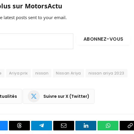
plus sur MotorsActu
e latest posts sent to your email.
ABONNEZ-VOUS
e
Ariya prix
nissan
Nissan Ariya
nissan ariya 2023
tualités
Suivre sur X (Twitter)
luesky
Threads
Partager
Email
LinkedIn
WhatsApp
C