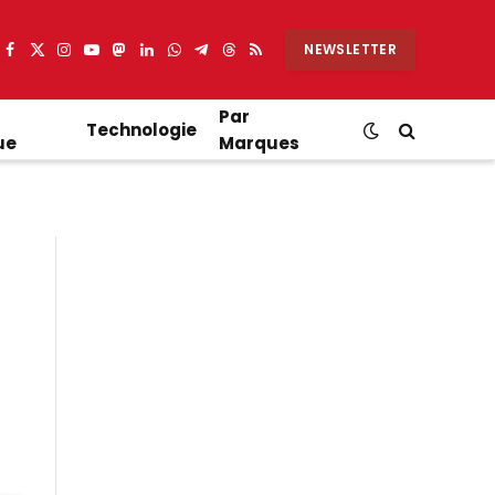
NEWSLETTER
Facebook
X
Instagram
YouTube
Mastodon
LinkedIn
WhatsApp
Partager
Threads
RSS
(Twitter)
sur
Telegram
Par
Technologie
ue
Marques