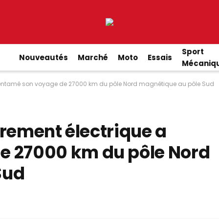
Sport
Nouveautés
Marché
Moto
Essais
Mécaniq
 a entamé son voyage de 27000 km du pôle Nord magnétique au pôle Sud
èrement électrique a
e 27000 km du pôle Nord
Sud