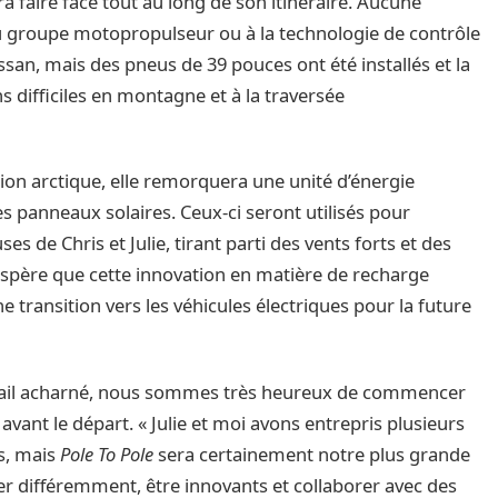
a faire face tout au long de son itinéraire. Aucune
 au groupe motopropulseur ou à la technologie de contrôle
san, mais des pneus de 39 pouces ont été installés et la
 difficiles en montagne et à la traversée
ion arctique, elle remorquera une unité d’énergie
 panneaux solaires. Ceux-ci seront utilisés pour
s de Chris et Julie, tirant parti des vents forts et des
espère que cette innovation en matière de recharge
e transition vers les véhicules électriques pour la future
ravail acharné, nous sommes très heureux de commencer
 avant le départ. « Julie et moi avons entrepris plusieurs
s, mais
Pole To Pole
sera certainement notre plus grande
nser différemment, être innovants et collaborer avec des