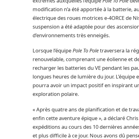
extrêmes auxquelles l’équipe
Pole To Pole
devr
modification n’a été apportée à la batterie,
électrique des roues motrices e-4ORCE de Nis
suspension a été adaptée pour des ascensions
d’environnements très enneigés.
Lorsque l’équipe
Pole To Pole
traversera la rég
renouvelable, comprenant une éolienne et des
recharger les batteries du VE pendant les pause
longues heures de lumière du jour. L’équipe 
pourra avoir un impact positif en inspirant un
exploration polaire.
« Après quatre ans de planification et de t
enfin cette aventure épique », a déclaré Chris
expéditions au cours des 10 dernières année
et plus difficile à ce jour. Nous avons dû pe