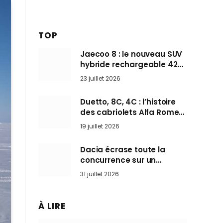
TOP
Jaecoo 8 : le nouveau SUV
hybride rechargeable 428
ch qui vise l’Audi Q7 arrive
23 juillet 2026
en Europe cet automne
Duetto, 8C, 4C : l’histoire
des cabriolets Alfa Romeo,
ces Spider qui ont défini
19 juillet 2026
l’art de rouler cheveux au
vent
Dacia écrase toute la
concurrence sur un
marché où personne ne
31 juillet 2026
l’attendait
À LIRE