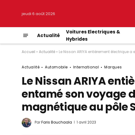
jeudi 6 août 2026
Voitures Electriques &
Actualité
Hybrides
Accueil
»
Actualité
»
Le Nissan ARIYA entièrement électrique
Actualité
Automobile
International
Marques
Le Nissan ARIYA enti
entamé son voyage d
magnétique au pôle 
Par
Faris Bouchaala
1 avril 2023