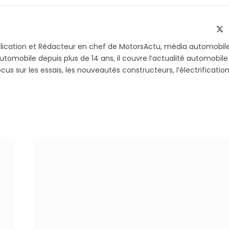
sur
le
Telegram
li
X
(T
blication et Rédacteur en chef de MotorsActu, média automobil
utomobile depuis plus de 14 ans, il couvre l’actualité automobile
s sur les essais, les nouveautés constructeurs, l’électrification