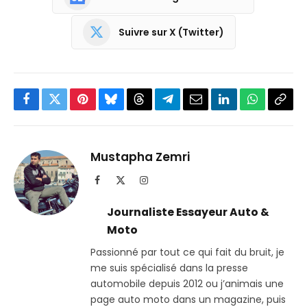
Suivre sur X (Twitter)
Facebook
Twitter
Pinterest
Bluesky
Threads
Partager
Email
LinkedIn
WhatsApp
Copi
sur
le
Telegram
lien
Mustapha Zemri
Facebook
X
Instagram
(Twitter)
Journaliste Essayeur Auto &
Moto
Passionné par tout ce qui fait du bruit, je
me suis spécialisé dans la presse
automobile depuis 2012 ou j’animais une
page auto moto dans un magazine, puis