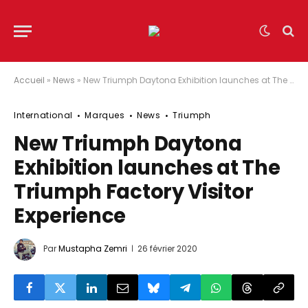
Accueil
»
News
»
New Triumph Daytona Exhibition launches at The Triumph Factory Visitor Experience
International
Marques
News
Triumph
New Triumph Daytona
Exhibition launches at The
Triumph Factory Visitor
Experience
Par
Mustapha Zemri
26 février 2020