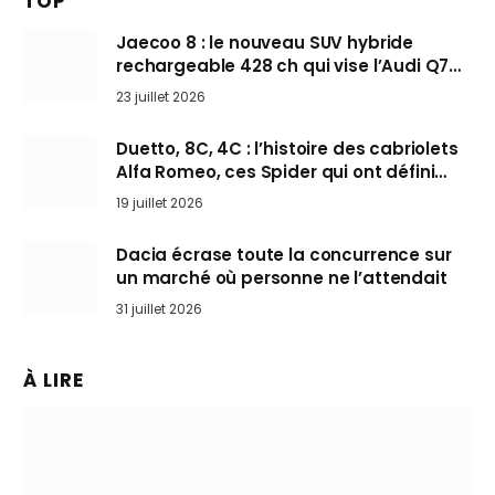
TOP
Jaecoo 8 : le nouveau SUV hybride
rechargeable 428 ch qui vise l’Audi Q7
arrive en Europe cet automne
23 juillet 2026
Duetto, 8C, 4C : l’histoire des cabriolets
Alfa Romeo, ces Spider qui ont défini
l’art de rouler cheveux au vent
19 juillet 2026
Dacia écrase toute la concurrence sur
un marché où personne ne l’attendait
31 juillet 2026
À LIRE