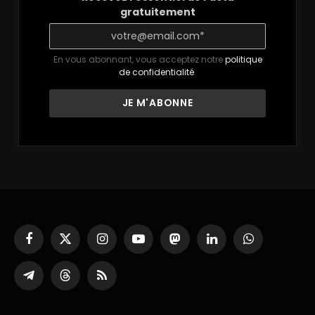
gratuitement
En vous abonnant, vous acceptez notre
politique
de confidentialité
.
Facebook
X
Instagram
YouTube
Mastodon
LinkedIn
WhatsApp
(Twitter)
Partager
Threads
RSS
sur
Telegram