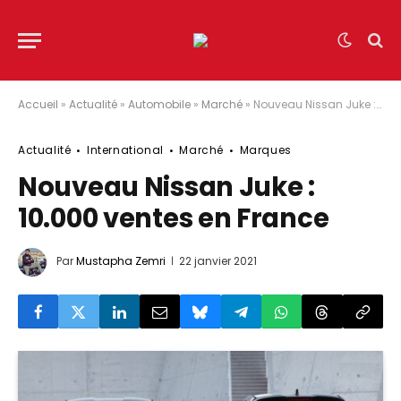
Accueil
»
Actualité
»
Automobile
»
Marché
»
Nouveau Nissan Juke : 10.000 ventes en France
Actualité
International
Marché
Marques
Nouveau Nissan Juke :
10.000 ventes en France
Par
Mustapha Zemri
22 janvier 2021