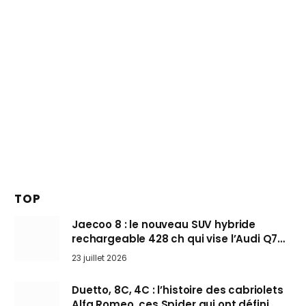
TOP
Jaecoo 8 : le nouveau SUV hybride
rechargeable 428 ch qui vise l’Audi Q7
arrive en Europe cet automne
23 juillet 2026
Duetto, 8C, 4C : l’histoire des cabriolets
Alfa Romeo, ces Spider qui ont défini