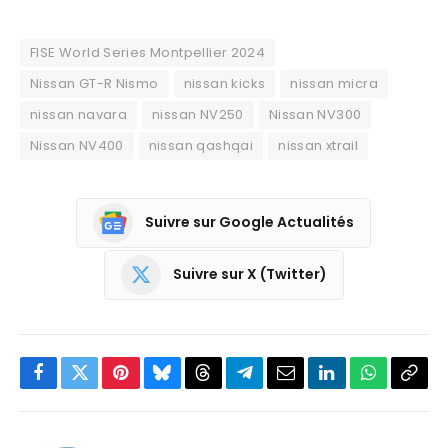
FISE World Series Montpellier 2024
Nissan GT-R Nismo
nissan kicks
nissan micra
nissan navara
nissan NV250
Nissan NV300
Nissan NV400
nissan qashqai
nissan xtrail
Suivre sur Google Actualités
Suivre sur X (Twitter)
Facebook
Twitter
Pinterest
Bluesky
Threads
Partager
Email
LinkedIn
WhatsApp
Copi
sur
le