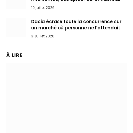
l’art de rouler cheveux au vent
19 juillet 2026
Dacia écrase toute la concurrence sur
un marché où personne ne l’attendait
31 juillet 2026
À LIRE