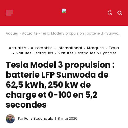
Accueil
»
Actualité
»
Tesla Model 3 propulsion : batterie LFP Sunwoda de 62,5 kWh, 250 kW de charge et 0-100 en 5,2 secondes
Actualité
Automobile
International
Marques
Tesla
Voitures Electriques
Voitures Electriques & Hybrides
Tesla Model 3 propulsion :
batterie LFP Sunwoda de
62,5 kWh, 250 kW de
charge et 0-100 en 5,2
secondes
Par
Faris Bouchaala
8 mai 2026