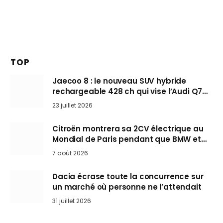
TOP
Jaecoo 8 : le nouveau SUV hybride
rechargeable 428 ch qui vise l’Audi Q7
arrive en Europe cet automne
23 juillet 2026
Citroën montrera sa 2CV électrique au
Mondial de Paris pendant que BMW et
Mini désertent le salon
7 août 2026
Dacia écrase toute la concurrence sur
un marché où personne ne l’attendait
31 juillet 2026