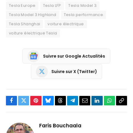
Tesla Europe
Tesla LFP
Tesla Model 3
Tesla Model 3 Highland
Tesla performance
Tesla Shanghai
voiture électrique
voiture électrique Tesla
Suivre sur Google Actualités
Suivre sur X (Twitter)
Facebook
Twitter
Pinterest
Bluesky
Threads
Partager
Email
LinkedIn
WhatsApp
Copi
sur
le
Telegram
lien
Faris Bouchaala