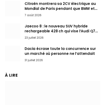
Citroën montrera sa 2CV électrique au
Mondial de Paris pendant que BMW et
Mini désertent le salon
7 août 2026
Jaecoo 8 : le nouveau SUV hybride
rechargeable 428 ch qui vise l’Audi Q7
arrive en Europe cet automne
23 juillet 2026
Dacia écrase toute la concurrence sur
un marché où personne ne l’attendait
31 juillet 2026
À LIRE