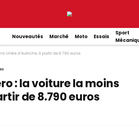
Sport
Nouveautés
Marché
Moto
Essais
Mécaniq
ns chère d’Autriche, à partir de 8.790 euros
es
o : la voiture la moins
rtir de 8.790 euros