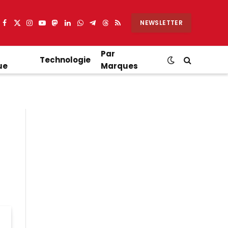
NEWSLETTER
Facebook
X
Instagram
YouTube
Mastodon
LinkedIn
WhatsApp
Partager
Threads
RSS
(Twitter)
sur
Telegram
Par
Technologie
ue
Marques