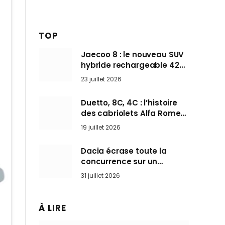
TOP
Jaecoo 8 : le nouveau SUV
hybride rechargeable 428
ch qui vise l’Audi Q7 arrive
23 juillet 2026
en Europe cet automne
Duetto, 8C, 4C : l’histoire
des cabriolets Alfa Romeo,
ces Spider qui ont défini
19 juillet 2026
l’art de rouler cheveux au
vent
Dacia écrase toute la
concurrence sur un
marché où personne ne
31 juillet 2026
l’attendait
À LIRE