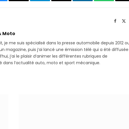
luesky
Threads
Partager
Email
LinkedIn
WhatsApp
C
sur
le
Telegram
li
Facebo
X
(T
& Moto
it, je me suis spécialisé dans la presse automobile depuis 2012 o
 magazine, puis j’ai lancé une émission télé qui a été diffusée
hui, j’ai le plaisir d’animer les différentes rubriques de
sé dans l’actualité auto, moto et sport mécanique.