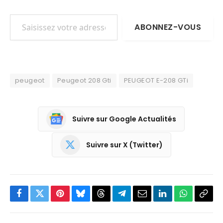
Saisissez votre adresse e-mail…
ABONNEZ-VOUS
peugeot
Peugeot 208 Gti
PEUGEOT E-208 GTi
Suivre sur Google Actualités
Suivre sur X (Twitter)
Facebook
Twitter
Pinterest
Bluesky
Threads
Partager
Email
LinkedIn
WhatsApp
Copi
sur
le