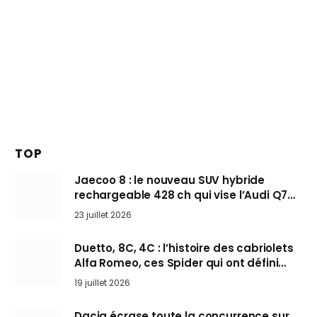
TOP
Jaecoo 8 : le nouveau SUV hybride
rechargeable 428 ch qui vise l’Audi Q7
arrive en Europe cet automne
23 juillet 2026
Duetto, 8C, 4C : l’histoire des cabriolets
Alfa Romeo, ces Spider qui ont défini
l’art de rouler cheveux au vent
19 juillet 2026
Dacia écrase toute la concurrence sur