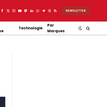
NEWSLETTER
Facebook
X
Instagram
YouTube
Mastodon
LinkedIn
WhatsApp
Partager
Threads
RSS
(Twitter)
sur
Telegram
Par
Technologie
ue
Marques
8