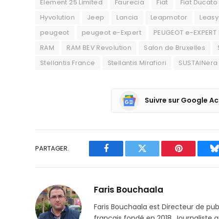
Element 25 Limited
Faurecia
Fiat
Fiat Ducato
Hyvolution
Jeep
Lancia
Leapmotor
Leasy
peugeot
peugeot e-Expert
PEUGEOT e-EXPERT
RAM
RAM BEV Revolution
Salon de Bruxelles
Stellantis France
Stellantis Mirafiori
SUSTAINera
Suivre sur Google Ac
PARTAGER.
Facebook
Twitter
Pinterest
B
Faris Bouchaala
Faris Bouchaala est Directeur de pu
français fondé en 2018. Journaliste a