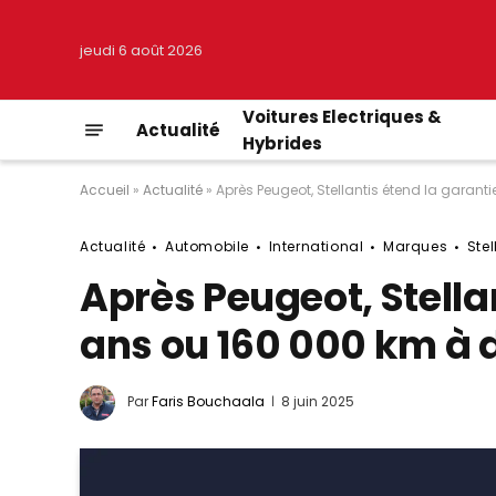
jeudi 6 août 2026
Voitures Electriques &
Actualité
Hybrides
Accueil
»
Actualité
»
Après Peugeot, Stellantis étend la garan
Actualité
Automobile
International
Marques
Stel
Après Peugeot, Stella
ans ou 160 000 km à 
Par
Faris Bouchaala
8 juin 2025