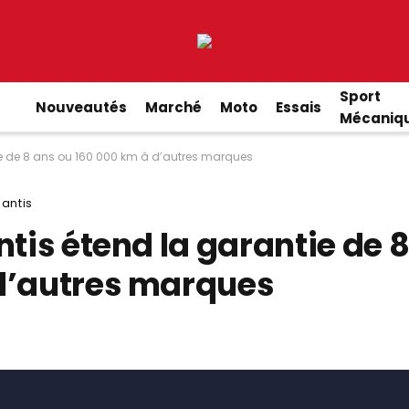
Sport
Nouveautés
Marché
Moto
Essais
Mécaniq
tie de 8 ans ou 160 000 km à d’autres marques
lantis
ntis étend la garantie de 
d’autres marques