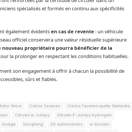
seront renforcées par la certitude de circuler dans un
iciens spécialisés et formés en continu aux spécificités
nt également évidents
en cas de revente
: un véhicule
éseau officiel conservera une valeur résiduelle supérieure
e nouveau propriétaire pourra bénéficier de la
our la prolonger en respectant les conditions habituelles.
ent son engagement à offrir à chacun la possibilité de
cessibles, sûrs et fiables.
Motor Show
Carlos Tavares
Carlos Tavares quitte Stellantis
roen
Citroen e-Jumpy
Citroën Ë-Jumpy Hydrogen
Dodge
Dongfeng
DS automobiles
e-Ducato