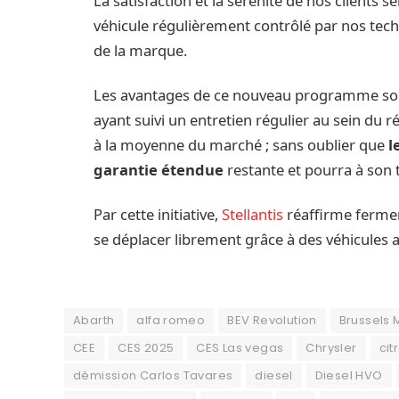
La satisfaction et la sérénité de nos clients 
véhicule régulièrement contrôlé par nos techn
de la marque.
Les avantages de ce nouveau programme so
ayant suivi un entretien régulier au sein du r
à la moyenne du marché ; sans oublier que
l
garantie étendue
restante et pourra à son t
Par cette initiative,
Stellantis
réaffirme fermem
se déplacer librement grâce à des véhicules ac
Abarth
alfa romeo
BEV Revolution
Brussels 
CEE
CES 2025
CES Las vegas
Chrysler
cit
démission Carlos Tavares
diesel
Diesel HVO