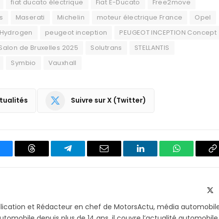
fiat ducato électrique
Fiat E-Ducato
Free2move
s
Maserati
Michelin
moteur électrique France
Opel
 Hydrogen
peugeot inception
PEUGEOT INCEPTION Concept
Salon de Bruxelles 2025
Solutrans
STELLANTIS
Symbio
Vauxhall
tualités
Suivre sur X (Twitter)
luesky
Threads
Partager
Email
LinkedIn
WhatsApp
C
sur
le
Telegram
li
X
(T
blication et Rédacteur en chef de MotorsActu, média automobil
utomobile depuis plus de 14 ans, il couvre l’actualité automobile