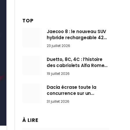
TOP
Jaecoo 8 : le nouveau SUV
hybride rechargeable 428
ch qui vise l’Audi Q7 arrive
23 juillet 2026
en Europe cet automne
Duetto, 8C, 4C : l’histoire
des cabriolets Alfa Romeo,
ces Spider qui ont défini
19 juillet 2026
l’art de rouler cheveux au
vent
Dacia écrase toute la
concurrence sur un
marché où personne ne
31 juillet 2026
l’attendait
À LIRE