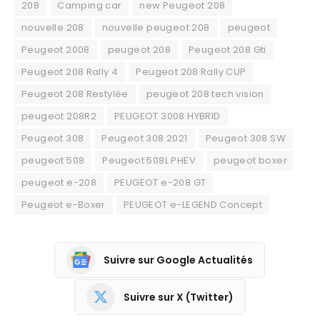
208
Camping car
new Peugeot 208
nouvelle 208
nouvelle peugeot 208
peugeot
Peugeot 2008
peugeot 208
Peugeot 208 Gti
Peugeot 208 Rally 4
Peugeot 208 Rally CUP
Peugeot 208 Restylée
peugeot 208 tech vision
peugeot 208R2
PEUGEOT 3008 HYBRID
Peugeot 308
Peugeot 308 2021
Peugeot 308 SW
peugeot 508
Peugeot 508L PHEV
peugeot boxer
peugeot e-208
PEUGEOT e-208 GT
Peugeot e-Boxer
PEUGEOT e-LEGEND Concept
Suivre sur Google Actualités
Suivre sur X (Twitter)