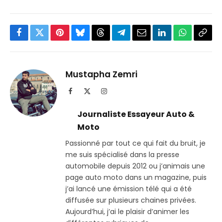
Facebook
Twitter
Pinterest
Bluesky
Threads
Partager
Email
LinkedIn
WhatsApp
Copi
sur
le
Telegram
lien
Mustapha Zemri
Facebook
X
Instagram
(Twitter)
Journaliste Essayeur Auto &
Moto
Passionné par tout ce qui fait du bruit, je
me suis spécialisé dans la presse
automobile depuis 2012 ou j’animais une
page auto moto dans un magazine, puis
j’ai lancé une émission télé qui a été
diffusée sur plusieurs chaines privées.
Aujourd’hui, j’ai le plaisir d’animer les