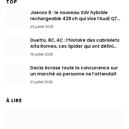
TOP
Jaecoo 8 : le nouveau SUV hybride
rechargeable 428 ch qui vise l’Audi Q7
arrive en Europe cet automne
23 juillet 2026
Duetto, 8C, 4C : l’histoire des cabriolets
Alfa Romeo, ces Spider qui ont défini
l’art de rouler cheveux au vent
19 juillet 2026
Dacia écrase toute la concurrence sur
un marché où personne ne l’attendait
31 juillet 2026
À LIRE