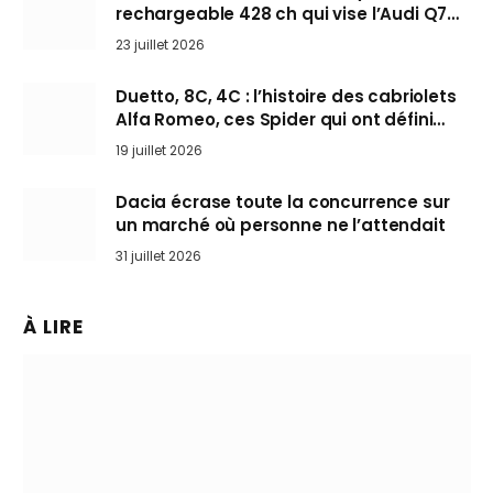
rechargeable 428 ch qui vise l’Audi Q7
arrive en Europe cet automne
23 juillet 2026
Duetto, 8C, 4C : l’histoire des cabriolets
Alfa Romeo, ces Spider qui ont défini
l’art de rouler cheveux au vent
19 juillet 2026
Dacia écrase toute la concurrence sur
un marché où personne ne l’attendait
31 juillet 2026
À LIRE