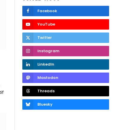
Facebook
YouTube
Twitter
Instagram
LinkedIn
Mastodon
à
Threads
if
Bluesky