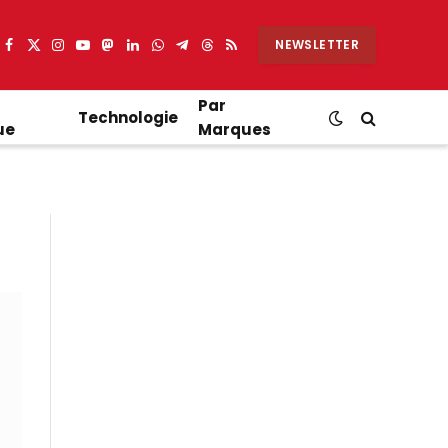
NEWSLETTER
Facebook
X
Instagram
YouTube
Mastodon
LinkedIn
WhatsApp
Partager
Threads
RSS
(Twitter)
sur
Telegram
Par
Technologie
ue
Marques