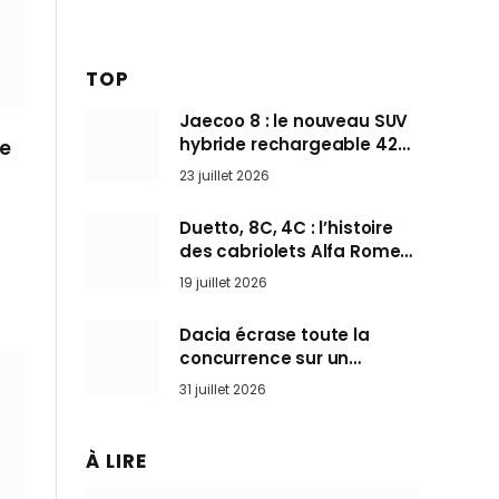
TOP
Jaecoo 8 : le nouveau SUV
hybride rechargeable 428
me
ch qui vise l’Audi Q7 arrive
23 juillet 2026
en Europe cet automne
Duetto, 8C, 4C : l’histoire
des cabriolets Alfa Romeo,
ces Spider qui ont défini
19 juillet 2026
l’art de rouler cheveux au
vent
Dacia écrase toute la
concurrence sur un
marché où personne ne
31 juillet 2026
l’attendait
À LIRE