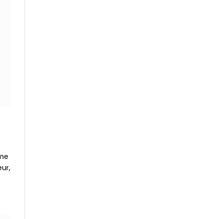
ème
ur,