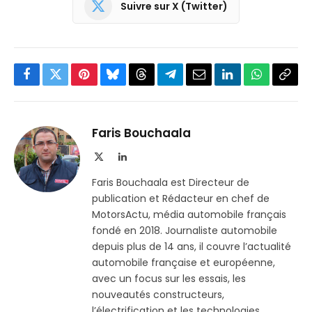
Suivre sur X (Twitter)
Facebook
Twitter
Pinterest
Bluesky
Threads
Partager
Email
LinkedIn
WhatsApp
Copi
sur
le
Telegram
lien
Faris Bouchaala
X
LinkedIn
(Twitter)
Faris Bouchaala est Directeur de
publication et Rédacteur en chef de
MotorsActu, média automobile français
fondé en 2018. Journaliste automobile
depuis plus de 14 ans, il couvre l’actualité
automobile française et européenne,
avec un focus sur les essais, les
nouveautés constructeurs,
l’électrification et les technologies