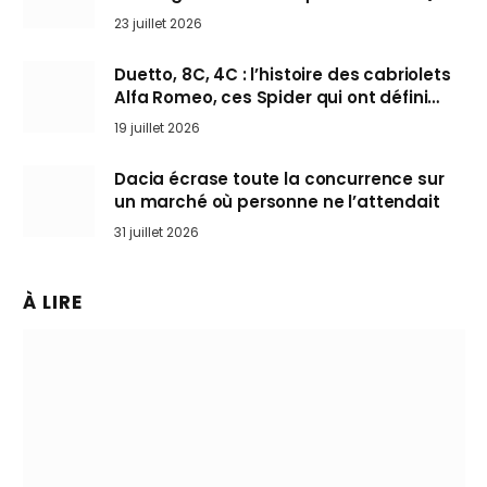
arrive en Europe cet automne
23 juillet 2026
Duetto, 8C, 4C : l’histoire des cabriolets
Alfa Romeo, ces Spider qui ont défini
l’art de rouler cheveux au vent
19 juillet 2026
Dacia écrase toute la concurrence sur
un marché où personne ne l’attendait
31 juillet 2026
À LIRE