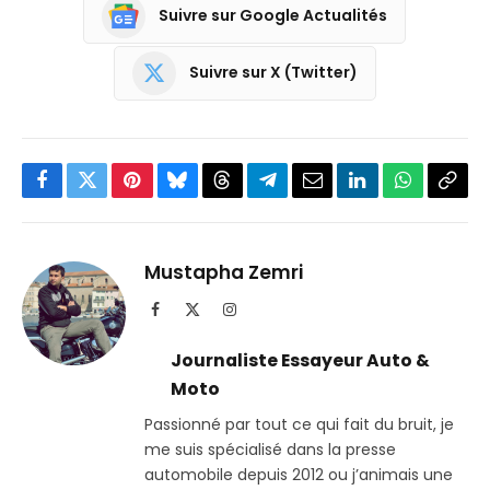
Suivre sur Google Actualités
Suivre sur X (Twitter)
Facebook
Twitter
Pinterest
Bluesky
Threads
Partager
Email
LinkedIn
WhatsApp
Copi
sur
le
Telegram
lien
Mustapha Zemri
Facebook
X
Instagram
(Twitter)
Journaliste Essayeur Auto &
Moto
Passionné par tout ce qui fait du bruit, je
me suis spécialisé dans la presse
automobile depuis 2012 ou j’animais une