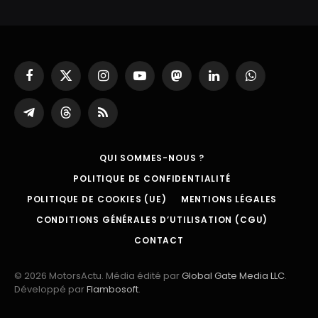
Facebook
X
Instagram
YouTube
Mastodon
LinkedIn
WhatsApp
(Twitter)
Partager
Threads
RSS
sur
Telegram
QUI SOMMES-NOUS ?
POLITIQUE DE CONFIDENTIALITÉ
POLITIQUE DE COOKIES (UE)
MENTIONS LÉGALES
CONDITIONS GÉNÉRALES D’UTILISATION (CGU)
CONTACT
© 2026 MotorsActu. Média édité par
Global Gate Media LLC
.
Développé par
Flambosoft
.