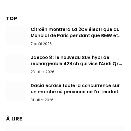
TOP
Citroën montrera sa 2CV électrique au
Mondial de Paris pendant que BMW et
Mini désertent le salon
7 août 2026
Jaecoo 8 : le nouveau SUV hybride
rechargeable 428 ch qui vise l’Audi Q7
arrive en Europe cet automne
23 juillet 2026
Dacia écrase toute la concurrence sur
un marché où personne ne l’attendait
31 juillet 2026
À LIRE