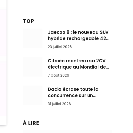
TOP
Jaecoo 8 : le nouveau SUV
hybride rechargeable 428
ch qui vise l’Audi Q7 arrive
23 juillet 2026
en Europe cet automne
Citroën montrera sa 2CV
électrique au Mondial de
Paris pendant que BMW et
7 août 2026
Mini désertent le salon
Dacia écrase toute la
concurrence sur un
marché où personne ne
31 juillet 2026
l’attendait
À LIRE