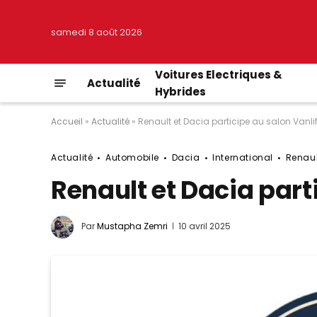
samedi 8 août 2026
Voitures Electriques &
Actualité
Hybrides
Accueil
»
Actualité
»
Renault et Dacia participe au salon Vanli
Actualité
Automobile
Dacia
International
Renaul
Renault et Dacia part
Par
Mustapha Zemri
10 avril 2025