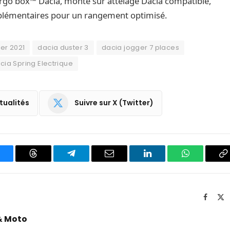
 cargo box™ Dacia, monté sur attelage Dacia compatible,
lémentaires pour un rangement optimisé.
er 2021
dacia duster 3
dacia jogger 7 places
cia Spring Electrique
tualités
Suivre sur X (Twitter)
luesky
Threads
Partager
Email
LinkedIn
WhatsApp
C
sur
le
Telegram
li
Facebo
X
(T
& Moto