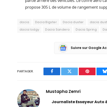
partie arrière des véhicules. Le coffre aero
propose 305 L de volume de rangement supp
dacia
Dacia Bigster
Dacia duster
dacia dust
dacia lodgy
Dacia Sandero
Dacia Spring
Da
Suivre sur Google Ac
PARTAGER.
Facebook
Twitter
Pinterest
B
Mustapha Zemri
Journaliste Essayeur Auto 