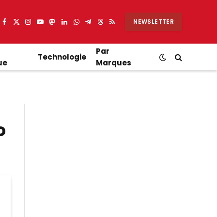
NEWSLETTER
Facebook
X
Instagram
YouTube
Mastodon
LinkedIn
WhatsApp
Partager
Threads
RSS
(Twitter)
sur
Telegram
Par
Technologie
ue
Marques
o