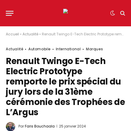
Accueil
»
Actualité
»
Renault Twingo E-Tech Electric Prototype remporte le prix spécial du jury lors de la 31ème cérémonie des Trophées de L’Argus
Actualité
Automobile
International
Marques
Renault Twingo E-Tech
Electric Prototype
remporte le prix spécial du
jury lors de la 31ème
cérémonie des Trophées de
L’Argus
Par
Faris Bouchaala
25 janvier 2024