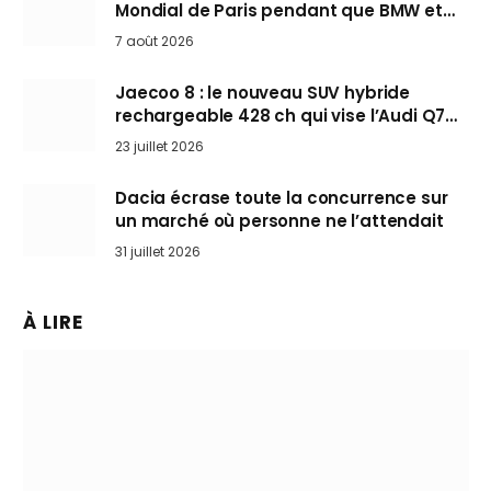
Mondial de Paris pendant que BMW et
Mini désertent le salon
7 août 2026
Jaecoo 8 : le nouveau SUV hybride
rechargeable 428 ch qui vise l’Audi Q7
arrive en Europe cet automne
23 juillet 2026
Dacia écrase toute la concurrence sur
un marché où personne ne l’attendait
31 juillet 2026
À LIRE