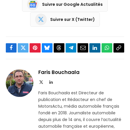
Suivre sur Google Actualités
Suivre sur X (Twitter)
Facebook
Twitter
Pinterest
Bluesky
Threads
Partager
Email
LinkedIn
WhatsApp
Copi
sur
le
Telegram
lien
Faris Bouchaala
X
LinkedIn
(Twitter)
Faris Bouchaala est Directeur de
publication et Rédacteur en chef de
MotorsActu, média automobile français
fondé en 2018. Journaliste automobile
depuis plus de 14 ans, il couvre l’actualité
automobile française et européenne,